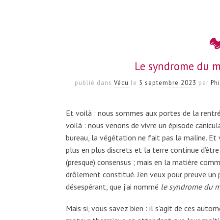
Le syndrome du m
publié dans
Vécu
le
5 septembre 2023
par
Ph
Et voilà : nous sommes aux portes de la rentré
voilà : nous venons de vivre un épisode canicula
bureau, la végétation ne fait pas la maline. Et
plus en plus discrets et la terre continue d’êtr
(presque) consensus ; mais en la matière comm
drôlement constitué. J’en veux pour preuve un
désespérant, que j’ai nommé
le syndrome du 
Mais si, vous savez bien : il s’agit de ces automo