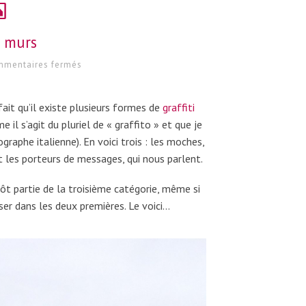
s murs
sur
mentaires fermés
Sur
les
murs
fait qu’il existe plusieurs formes de
graffiti
 il s’agit du pluriel de « graffito » et que je
graphe italienne). En voici trois : les moches,
 et les porteurs de messages, qui nous parlent.
utôt partie de la troisième catégorie, même si
sser dans les deux premières. Le voici…