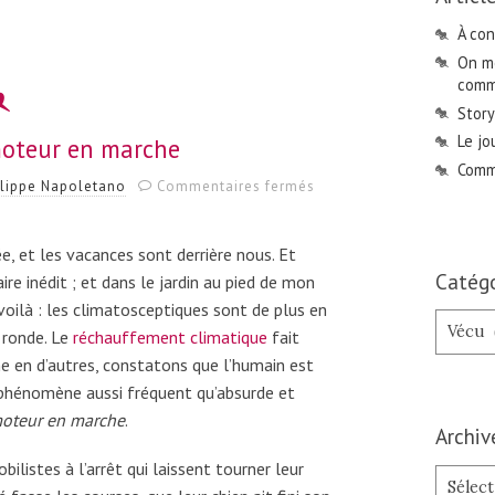
À con
On me
comme
Story
Le jo
oteur en marche
Comme
sur
ilippe Napoletano
Commentaires fermés
Le
syndrome
du
e, et les vacances sont derrière nous. Et
moteur
Catégo
ire inédit ; et dans le jardin au pied de mon
en
 voilà : les climatosceptiques sont de plus en
marche
Catégori
e ronde. Le
réchauffement climatique
fait
e en d’autres, constatons que l’humain est
 phénomène aussi fréquent qu’absurde et
moteur en marche
.
Archiv
bilistes à l’arrêt qui laissent tourner leur
Archives