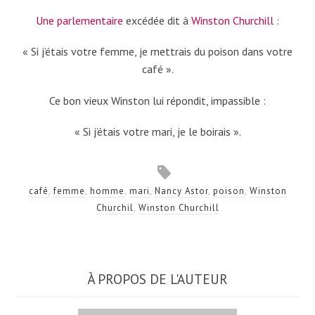
Une parlementaire
excédée dit à
Winston Churchill
:
« Si j’étais votre femme, je mettrais du poison dans votre
café ».
Ce bon vieux Winston lui répondit, impassible :
« Si j’étais votre mari, je le boirais ».
café
,
femme
,
homme
,
mari
,
Nancy Astor
,
poison
,
Winston
Churchil
,
Winston Churchill
À PROPOS DE L'AUTEUR