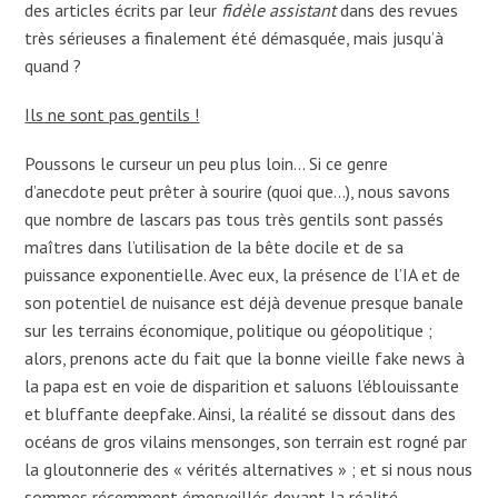
des articles écrits par leur
fidèle assistant
dans des revues
très sérieuses a finalement été démasquée, mais jusqu’à
quand ?
Ils ne sont pas gentils !
Poussons le curseur un peu plus loin… Si ce genre
d’anecdote peut prêter à sourire (quoi que…), nous savons
que nombre de lascars pas tous très gentils sont passés
maîtres dans l’utilisation de la bête docile et de sa
puissance exponentielle. Avec eux, la présence de l’IA et de
son potentiel de nuisance est déjà devenue presque banale
sur les terrains économique, politique ou géopolitique ;
alors, prenons acte du fait que la bonne vieille fake news à
la papa est en voie de disparition et saluons l’éblouissante
et bluffante deepfake. Ainsi, la réalité se dissout dans des
océans de gros vilains mensonges, son terrain est rogné par
la gloutonnerie des « vérités alternatives » ; et si nous nous
sommes récemment émerveillés devant la réalité