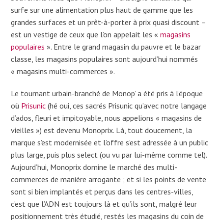
surfe sur une alimentation plus haut de gamme que les
grandes surfaces et un prêt-à-porter à prix quasi discount –
est un vestige de ceux que l’on appelait les «
magasins
populaires
». Entre le grand magasin du pauvre et le bazar
classe, les magasins populaires sont aujourd’hui nommés
« magasins multi-commerces ».
Le tournant urbain-branché de Monop’ a été pris à l’époque
où
Prisunic
(hé oui, ces sacrés Prisunic qu’avec notre langage
d’ados, fleuri et impitoyable, nous appelions « magasins de
vieilles ») est devenu Monoprix. Là, tout doucement, la
marque s’est modernisée et l’offre s’est adressée à un public
plus large, puis plus select (ou vu par lui-même comme tel).
Aujourd’hui, Monoprix domine le marché des multi-
commerces de manière arrogante ; et si les points de vente
sont si bien implantés et perçus dans les centres-villes,
c’est que l’ADN est toujours là et qu’ils sont, malgré leur
positionnement très étudié, restés les magasins du coin de