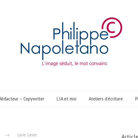
Rédacteur – Copywriter
L’IA et moi
Ateliers d’écriture
P
d
→
lave laver
Articl