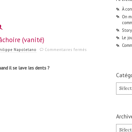
À con
On me
comme
Story
Le jo
âchoire (vanité)
Comme
sur
hilippe Napoletano
Commentaires fermés
Le
crâne
et
and il se lave les dents ?
la
Catégo
mâchoire
(vanité)
Catégori
Archiv
Archives