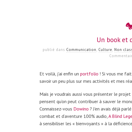
Un book et 
publié dans
Communication
,
Culture
,
Non clas
Commentair
Et voilà, j’ai enfin un
portfolio
! Si vous me faite
savoir un peu plus sur mes activités et mes réa
Mais je voudrais aussi vous présenter le projet
pensent qu’on peut contribuer à sauver le mond
Connaissez-vous
Dowino
? J’en avais déjà parlé
combat et d’aventure 100% audio,
A Blind Leg
à sensibiliser les « bienvoyants » à la déficience