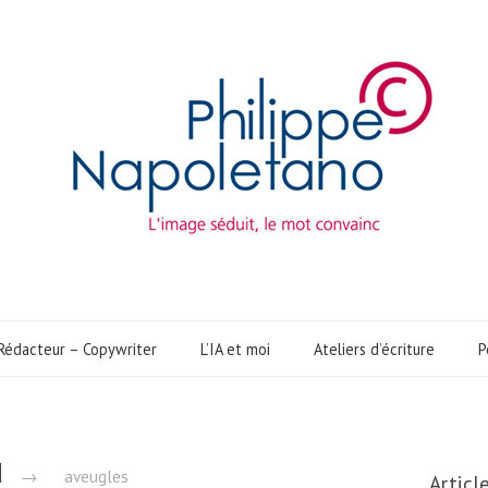
Rédacteur – Copywriter
L’IA et moi
Ateliers d’écriture
P
d
→
aveugles
Articl