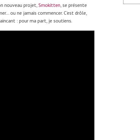
on nouveau projet,
Smokitten
, se présente
mer… ou ne jamais commencer. C’est drôle,
vaincant : pour ma part, je soutiens.