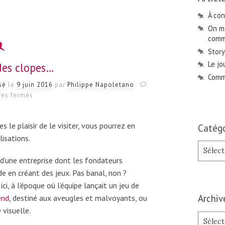
À con
On me
comme
Story
Le jo
des clopes…
Comme
sé
le
9 juin 2016
par
Philippe Napoletano
sur
es fermés
Un
book
et
s le plaisir de le visiter, vous pourrez en
Catégo
des
lisations.
clopes…
Catégori
 d’une entreprise dont les fondateurs
e en créant des jeux. Pas banal, non ?
 ici, à l’époque où l’équipe lançait un jeu de
Archiv
end
, destiné aux aveugles et malvoyants, ou
 visuelle.
Archives