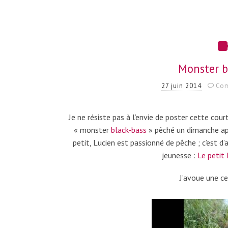
Monster b
27 juin 2014
Com
Je ne résiste pas à l’envie de poster cette co
« monster
black-bass
» pêché un dimanche apr
petit, Lucien est passionné de pêche ; c’est d’
jeunesse :
Le petit
J’avoue une ce