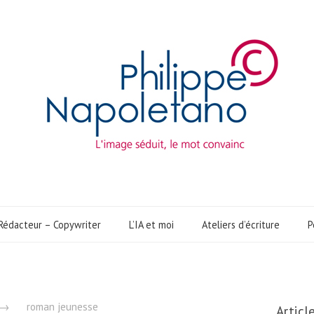
Rédacteur – Copywriter
L’IA et moi
Ateliers d’écriture
P
→
roman jeunesse
Articl