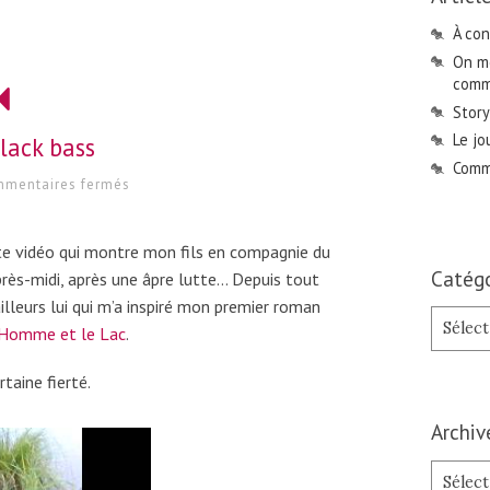
À con
On me
comme
Story
Le jo
lack bass
Comme
sur
mentaires fermés
Monster
black
bass
urte vidéo qui montre mon fils en compagnie du
Catégo
ès-midi, après une âpre lutte… Depuis tout
ailleurs lui qui m’a inspiré mon premier roman
Catégori
 Homme et le Lac
.
rtaine fierté.
Archiv
Archives