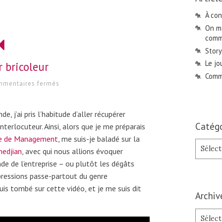
À con
On me
comme
Story
Le jo
 bricoleur
Comme
sur
mentaires fermés
Le
manager
bricoleur
j’ai pris l’habitude d’aller récupérer
Catégo
terlocuteur. Ainsi, alors que je me préparais
le de Management
, me suis-je baladé sur la
Catégori
edjian
, avec qui nous allions évoquer
nde de l’entreprise – ou plutôt les dégâts
pressions passe-partout du genre
uis tombé sur cette vidéo, et je me suis dit
Archiv
Archives