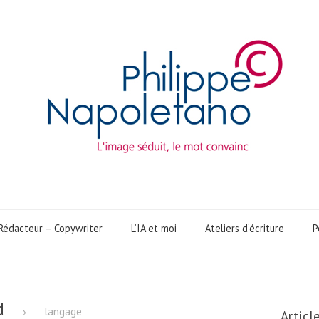
Rédacteur – Copywriter
L’IA et moi
Ateliers d’écriture
P
ed
→
langage
Articl