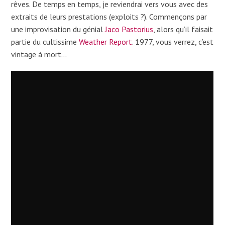
rêves. De temps en temps, je reviendrai vers vous avec des
extraits de leurs prestations (exploits ?). Commençons par
une improvisation du génial
Jaco Pastorius
, alors qu’il faisait
partie du cultissime
Weather Report
. 1977, vous verrez, c’est
vintage à mort…