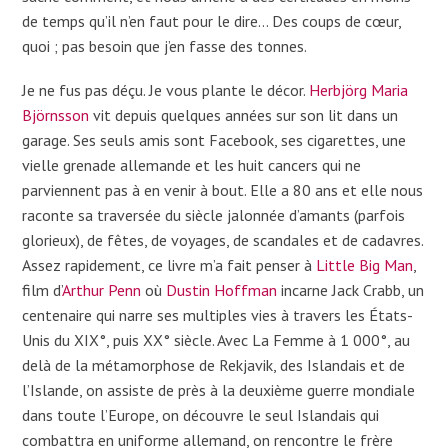
de temps qu’il n’en faut pour le dire… Des coups de cœur,
quoi ; pas besoin que j’en fasse des tonnes.
Je ne fus pas déçu. Je vous plante le décor.
Herbjörg Maria
Björnsson
vit depuis quelques années sur son lit dans un
garage. Ses seuls amis sont Facebook, ses cigarettes, une
vielle grenade allemande et les huit cancers qui ne
parviennent pas à en venir à bout. Elle a 80 ans et elle nous
raconte sa traversée du siècle jalonnée d’amants (parfois
glorieux), de fêtes, de voyages, de scandales et de cadavres.
Assez rapidement, ce livre m’a fait penser à
Little Big Man
,
film d’
Arthur Penn
où
Dustin Hoffman
incarne Jack Crabb, un
centenaire qui narre ses multiples vies à travers les États-
Unis du XIX°, puis XX° siècle. Avec La Femme à 1 000°, au
delà de la métamorphose de Rekjavik, des Islandais et de
l’Islande, on assiste de près à la deuxième guerre mondiale
dans toute l’Europe, on découvre le seul Islandais qui
combattra en uniforme allemand, on rencontre le frère