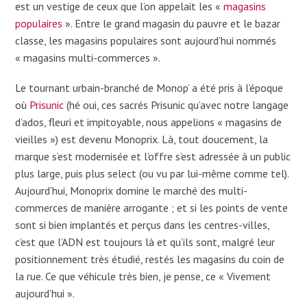
est un vestige de ceux que l’on appelait les «
magasins
populaires
». Entre le grand magasin du pauvre et le bazar
classe, les magasins populaires sont aujourd’hui nommés
« magasins multi-commerces ».
Le tournant urbain-branché de Monop’ a été pris à l’époque
où
Prisunic
(hé oui, ces sacrés Prisunic qu’avec notre langage
d’ados, fleuri et impitoyable, nous appelions « magasins de
vieilles ») est devenu Monoprix. Là, tout doucement, la
marque s’est modernisée et l’offre s’est adressée à un public
plus large, puis plus select (ou vu par lui-même comme tel).
Aujourd’hui, Monoprix domine le marché des multi-
commerces de manière arrogante ; et si les points de vente
sont si bien implantés et perçus dans les centres-villes,
c’est que l’ADN est toujours là et qu’ils sont, malgré leur
positionnement très étudié, restés les magasins du coin de
la rue. Ce que véhicule très bien, je pense, ce « Vivement
aujourd’hui ».