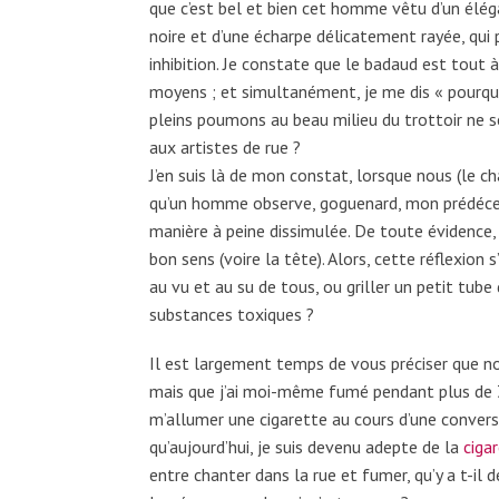
que c’est bel et bien cet homme vêtu d’un élé
noire et d’une écharpe délicatement rayée, qu
inhibition. Je constate que le badaud est tout à
moyens ; et simultanément, je me dis « pourquo
pleins poumons au beau milieu du trottoir ne se
aux artistes de rue ?
J’en suis là de mon constat, lorsque nous (le ch
qu’un homme observe, goguenard, mon prédécess
manière à peine dissimulée. De toute évidence,
bon sens (voire la tête). Alors, cette réflexion 
au vu et au su de tous, ou griller un petit tub
substances toxiques ?
Il est largement temps de vous préciser que no
mais que j’ai moi-même fumé pendant plus de 30 
m’allumer une cigarette au cours d’une conversa
qu’aujourd’hui, je suis devenu adepte de la
ciga
entre chanter dans la rue et fumer, qu’y a t-il d