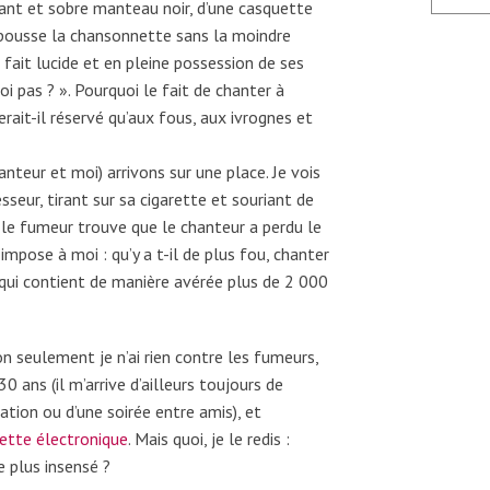
gant et sobre manteau noir, d’une casquette
i pousse la chansonnette sans la moindre
 fait lucide et en pleine possession de ses
i pas ? ». Pourquoi le fait de chanter à
rait-il réservé qu’aux fous, aux ivrognes et
anteur et moi) arrivons sur une place. Je vois
eur, tirant sur sa cigarette et souriant de
 le fumeur trouve que le chanteur a perdu le
s’impose à moi : qu’y a t-il de plus fou, chanter
e qui contient de manière avérée plus de 2 000
n seulement je n’ai rien contre les fumeurs,
ans (il m’arrive d’ailleurs toujours de
tion ou d’une soirée entre amis), et
rette électronique
. Mais quoi, je le redis :
e plus insensé ?