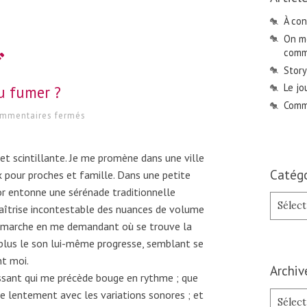
À con
On me
comme
Story
Le jo
u fumer ?
Comme
sur
mmentaires fermés
Chanter
ou
fumer
t scintillante. Je me promène dans une ville
?
Catégo
ux pour proches et famille. Dans une petite
nor entonne une sérénade traditionnelle
Catégori
maîtrise incontestable des nuances de volume
Je marche en me demandant où se trouve la
, plus le son lui-même progresse, semblant se
nt moi.
Archiv
assant qui me précède bouge en rythme ; que
e lentement avec les variations sonores ; et
Archives