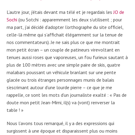
L’autre jour, j’étais devant ma télé et je regardais les
JO de
Sochi
(ou Sotchi : apparemment les deux s’utilisent ; pour
ma part, j’ai décidé d’adopter l’orthographe du site officiel,
celle-là même qui s’affichait élégamment sur la tenue de
nos commentateurs). Je ne sais plus ce que me montrait
mon petit écran – un couple de patineurs virevoltant en
tenues aussi roses que vaporeuses, un fou furieux sautant à
plus de 100 mètres avec une simple paire de skis, quatre
malabars poussant un véhicule branlant sur une pente
glacée ou trois étranges personnages munis de balais
s’escrimant autour d’une lourde pierre – ce que je me
rappelle, ce sont les mots d’un journaliste exalté : « Pas de
doute mon petit Jean-Mimi, il(s) va (vont) renverser la
table ! »
Nous l’avons tous remarqué, il y a des expressions qui
surgissent à une époque et disparaissent plus ou moins